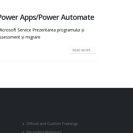
re Power Apps/Power Automate
crosoft Service Prezentarea programului și
assessment și migrare
READ MORE...
Official and Custom Trainings
Recorded Webinars