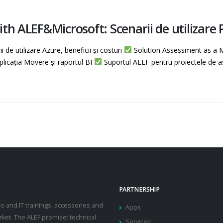
ith ALEF&Microsoft: Scenarii de utiliza
 de utilizare Azure, beneficii și costuri
Solution Assessment as a Mi
icația Movere și raportul BI
Suportul ALEF pentru proiectele de 
PARTNERSHIP
ces and IT trainings, accessories and
Apps
ket. The ALEF promise: technical
Services