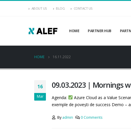
ABOUT US
BLOG
CONTACT US
HOME
PARTNER HUB
PARTN
HOME
16.11.2022
09.03.2023 | Mornings w
16
Mar
Agenda:
Azure Cloud as a Value Scenarii
exemple de povești de success Demo – apl
By
admin
0 Comments