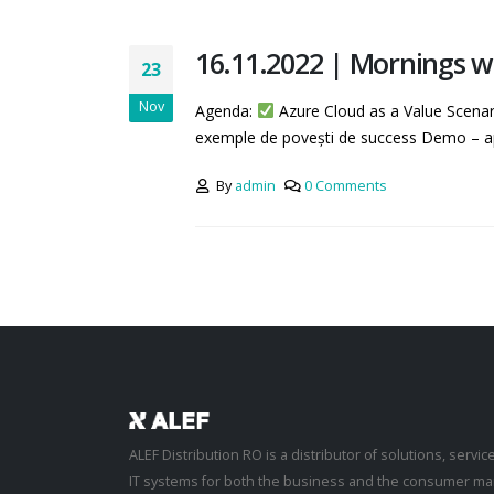
16.11.2022 | Mornings w
23
Nov
Agenda:
Azure Cloud as a Value Scenarii
exemple de povești de success Demo – apl
By
admin
0 Comments
ALEF Distribution RO is a distributor of solutions, servi
IT systems for both the business and the consumer mar