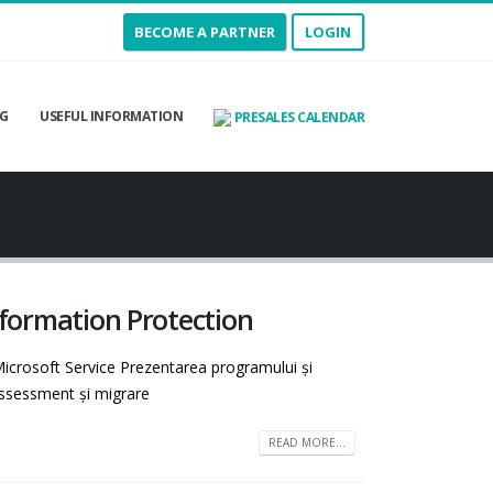
BECOME A PARTNER
LOGIN
G
USEFUL INFORMATION
PRESALES CALENDAR
nformation Protection
crosoft Service Prezentarea programului și
assessment și migrare
READ MORE...