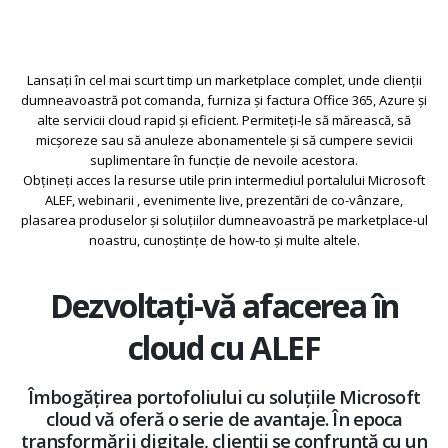
Lansați în cel mai scurt timp un marketplace complet, unde clienții
dumneavoastră pot comanda, furniza și factura Office 365, Azure și
alte servicii cloud rapid și eficient. Permiteți-le să mărească, să
micșoreze sau să anuleze abonamentele și să cumpere sevicii
suplimentare în funcție de nevoile acestora.
Obțineți acces la resurse utile prin intermediul portalului Microsoft
ALEF, webinarii , evenimente live, prezentări de co-vânzare,
plasarea produselor și soluțiilor dumneavoastră pe marketplace-ul
noastru, cunoștințe de how-to și multe altele.
Dezvoltați-vă afacerea în
cloud cu ALEF
Îmbogățirea portofoliului cu soluțiile Microsoft
cloud vă oferă o serie de avantaje. În epoca
transformării digitale, clienții se confruntă cu un