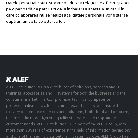
Datele personale sunt stocate pe durata relației de afaceri și apoi
pe o perioadă de patru ani de la încheierea acesteia. În cazul în
care colaborarea nu se realizează, datele personale vor fi șterse
după un an de la colectarea lor.
ALEF Distribution RO is a distributor of solutions, services and IT
trainings, accessories and IT systems for both the business and the
consumer market. The ALEF promise: technical competence,
professionalism and a local team of experts. Thus, we ensure the
delivery of complete services and solutions, both cloud and on-prem,
that meet the most rigorous quality standards and respond to
customer needs. ALEF Distribution RO is part of the ALEF Group, with
more than 20 years of experience in the field of information technology
and one of the leading distributors in Eastern Europe. ALEF Group has