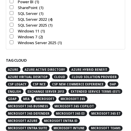
Power BI
(1)
SharePoint
(1)
SQL Server
(1)
SQL Server 2022
(4)
SQL Server 2025
(1)
Windows 11
(1)
Windows 7
(2)
Windows Server 2025
(1)
TAG CLOUD
AZURE
AZURE ACTIVE DIRECTORY
AZURE HYBRID BENEFIT
AZURE VIRTUAL DESKTOP
CLOUD
CLOUD SOLUTION PROVIDER
CSP LEGACY
CSP NCE
CSP NEW COMMERCE EXPERIENCE
DAP
ENGLISH
EXCHANGE SERVER 2013
EXTENDED SERVICE TERMS (EST)
GDAP
MFA
MICROSOFT
MICROSOFT 365
MICROSOFT 365 BUSINESS
MICROSOFT 365 COPILOT
MICROSOFT 365 DEFENDER
MICROSOFT 365 E3
MICROSOFT 365 E7
MICROSOFT AZURE
MICROSOFT ENTRA ID
MICROSOFT ENTRA SUITE
MICROSOFT INTUNE
MICROSOFT TEAMS