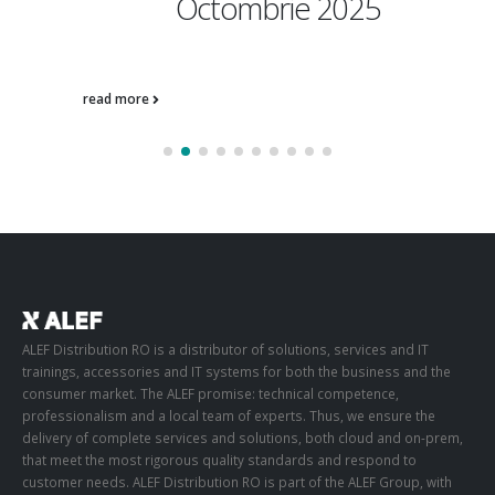
Octombrie 2025
Operations & Updates
read more
ALEF Distribution RO is a distributor of solutions, services and IT
trainings, accessories and IT systems for both the business and the
consumer market. The ALEF promise: technical competence,
professionalism and a local team of experts. Thus, we ensure the
delivery of complete services and solutions, both cloud and on-prem,
that meet the most rigorous quality standards and respond to
customer needs. ALEF Distribution RO is part of the ALEF Group, with