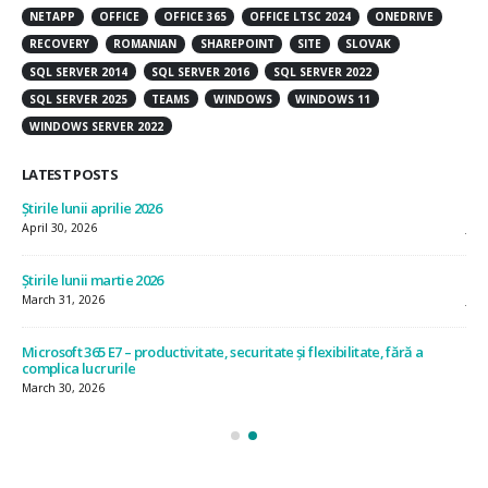
NETAPP
OFFICE
OFFICE 365
OFFICE LTSC 2024
ONEDRIVE
RECOVERY
ROMANIAN
SHAREPOINT
SITE
SLOVAK
SQL SERVER 2014
SQL SERVER 2016
SQL SERVER 2022
SQL SERVER 2025
TEAMS
WINDOWS
WINDOWS 11
WINDOWS SERVER 2022
LATEST POSTS
Știrile lunii aprilie 2026
Știr
April 30, 2026
July
Știrile lunii martie 2026
Știr
March 31, 2026
Jun
Microsoft 365 E7 – productivitate, securitate și flexibilitate, fără a
Ști
complica lucrurile
May
March 30, 2026