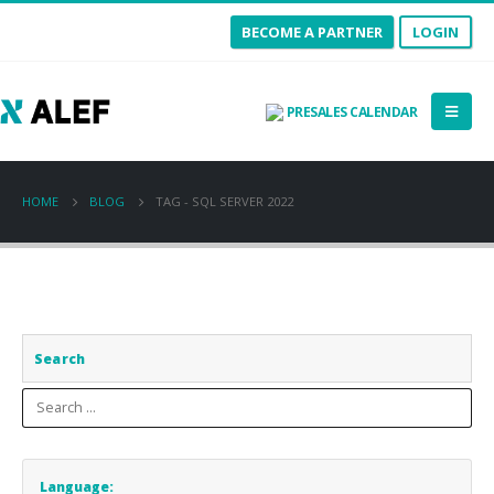
BECOME A PARTNER
LOGIN
PRESALES CALENDAR
HOME
BLOG
TAG -
SQL SERVER 2022
Search
Language: