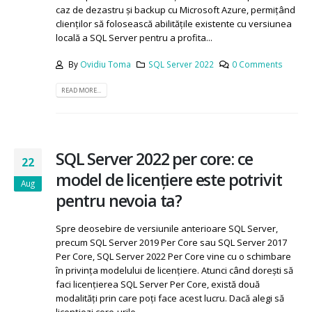
este faptul că oferă noi soluții hibride de recuperare în
caz de dezastru și backup cu Microsoft Azure, permițând
clienților să folosească abilitățile existente cu versiunea
locală a SQL Server pentru a profita...
By
Ovidiu Toma
SQL Server 2022
0 Comments
READ MORE...
SQL Server 2022 per core: ce
22
model de licențiere este potrivit
Aug
pentru nevoia ta?
Spre deosebire de versiunile anterioare SQL Server,
precum SQL Server 2019 Per Core sau SQL Server 2017
Per Core, SQL Server 2022 Per Core vine cu o schimbare
în privința modelului de licențiere. Atunci când dorești să
faci licențierea SQL Server Per Core, există două
modalități prin care poți face acest lucru. Dacă alegi să