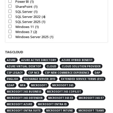
Power BI
(1)
SharePoint
(1)
SQL Server
(1)
SQL Server 2022
(4)
SQL Server 2025
(1)
Windows 11
(1)
Windows 7
(2)
Windows Server 2025
(1)
TAG CLOUD
AZURE
AZURE ACTIVE DIRECTORY
AZURE HYBRID BENEFIT
AZURE VIRTUAL DESKTOP
CLOUD
CLOUD SOLUTION PROVIDER
CSP LEGACY
CSP NCE
CSP NEW COMMERCE EXPERIENCE
DAP
ENGLISH
EXCHANGE SERVER 2013
EXTENDED SERVICE TERMS (EST)
GDAP
MFA
MICROSOFT
MICROSOFT 365
MICROSOFT 365 BUSINESS
MICROSOFT 365 COPILOT
MICROSOFT 365 DEFENDER
MICROSOFT 365 E3
MICROSOFT 365 E7
MICROSOFT AZURE
MICROSOFT ENTRA ID
MICROSOFT ENTRA SUITE
MICROSOFT INTUNE
MICROSOFT TEAMS