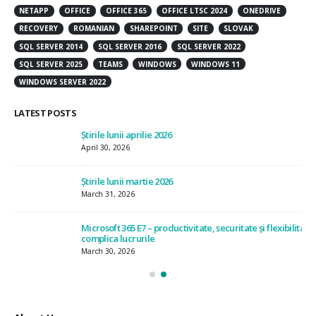
NETAPP
OFFICE
OFFICE 365
OFFICE LTSC 2024
ONEDRIVE
RECOVERY
ROMANIAN
SHAREPOINT
SITE
SLOVAK
SQL SERVER 2014
SQL SERVER 2016
SQL SERVER 2022
SQL SERVER 2025
TEAMS
WINDOWS
WINDOWS 11
WINDOWS SERVER 2022
LATEST POSTS
Știrile lunii aprilie 2026
Știr
April 30, 2026
July
Știrile lunii martie 2026
Știr
March 31, 2026
Jun
Microsoft 365 E7 – productivitate, securitate și flexibilitate, fără a
Ști
complica lucrurile
May
March 30, 2026