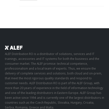
READ MORE...
ALEF Distribution RO is a distributor of solutions, services and IT
trainings, accessories and IT systems for both the business and the
consumer market. The ALEF promise: technical competence,
professionalism and a local team of experts. Thus, we ensure the
delivery of complete services and solutions, both cloud and on-prem,
that meet the most rigorous quality standards and respond to
customer needs. ALEF Distribution RO is part of the ALEF Group, with
more than 20 years of experience in the field of information technology
and one of the leading distributors in Eastern Europe. ALEF Group has
been active since 1994 and is currently one of the largest distributors in
countries such as the Czech Republic, Slovakia, Hungary, Croatia,