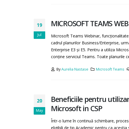
MICROSOFT TEAMS WEB
19
Jul
Microsoft Teams Webinar, funcționalitatea
cadrul planurilor Business/Enterprise, urmâ
Enterprise E3 și E5. Pentru a utiliza Micr
conține serviciul Teams. Toate planurile ce
By
Aurelia Nastase
Microsoft Teams
Beneficiile pentru utiliza
20
Microsoft in CSP
May
Într-o lume în continuă schimbare, procesul
eligibili de tip Academic pentru ca aceștia