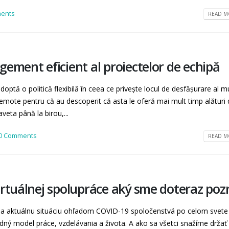
ents
READ MO
ement eficient al proiectelor de echipă
ptă o politică flexibilă în ceea ce privește locul de desfășurare al mu
remote pentru că au descoperit că asta le oferă mai mult timp alături 
aveta până la birou,...
0 Comments
READ MO
rtuálnej spolupráce aký sme doteraz pozn
na aktuálnu situáciu ohľadom COVID-19 spoločenstvá po celom svete 
idný model práce, vzdelávania a života. A ako sa všetci snažíme držať 