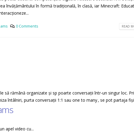
 învățământului în formă tradițională, în clasă, iar Minecraft: Educa
nteracționeze...
eams
0 Comments
READ MO
e să rămână organizate și sp poarte conversații într-un singur loc. Pr
a întâlniri, purta conversații 1:1 sau one to many , se pot partaja fi
eams
un apel video cu...