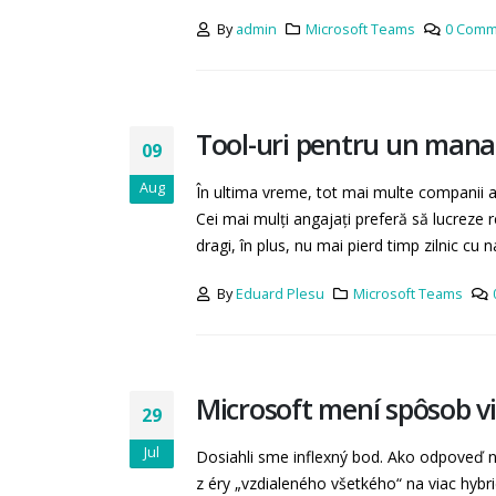
By
admin
Microsoft Teams
0 Comm
Tool-uri pentru un manag
09
Aug
În ultima vreme, tot mai multe companii ado
Cei mai mulți angajați preferă să lucreze 
dragi, în plus, nu mai pierd timp zilnic cu n
By
Eduard Plesu
Microsoft Teams
Microsoft mení spôsob vi
29
Jul
Dosiahli sme inflexný bod. Ako odpoveď 
z éry „vzdialeného všetkého“ na viac hybr