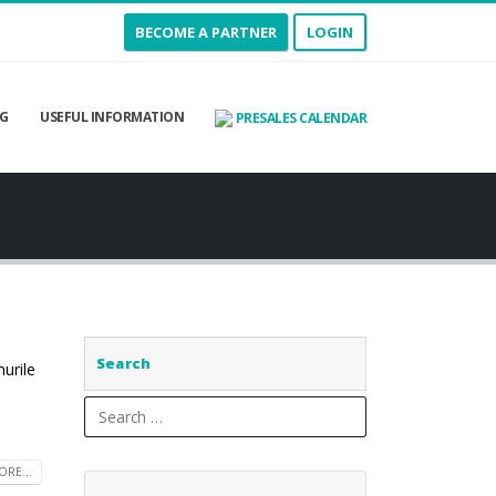
BECOME A PARTNER
LOGIN
G
USEFUL INFORMATION
PRESALES CALENDAR
Search
nurile
RE...