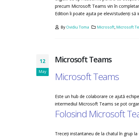
precum Microsoft Teams vin în completarea
Edition îi poate ajuta pe elevi/studenți să i
By
Ovidiu Toma
Microsoft
,
Microsoft T
Microsoft Teams
12
May
Microsoft Teams
Este un hub de colaborare ce ajută echipel
intermediul Microsoft Teams se pot organiz
Folosind Microsoft T
Treceți instantaneu de la chatul în grup la 