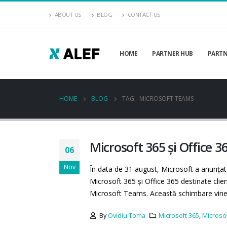
ABOUT US
BLOG
CONTACT US
HOME
PARTNER HUB
PARTN
HOME
BLOG
TAG -
MICROSOFT TEAMS
Microsoft 365 și Office 
06
Nov
În data de 31 august, Microsoft a anunțat 
Microsoft 365 și Office 365 destinate clien
Microsoft Teams. Această schimbare vin
By
Ovidiu Toma
Microsoft 365
,
Microso