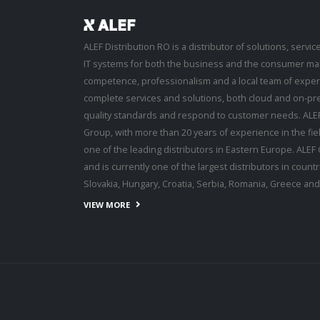
ALEF Distribution RO is a distributor of solutions, servi
IT systems for both the business and the consumer mar
competence, professionalism and a local team of expert
complete services and solutions, both cloud and on-pr
quality standards and respond to customer needs. ALEF 
Group, with more than 20 years of experience in the fie
one of the leading distributors in Eastern Europe. ALEF
and is currently one of the largest distributors in coun
Slovakia, Hungary, Croatia, Serbia, Romania, Greece and
VIEW MORE