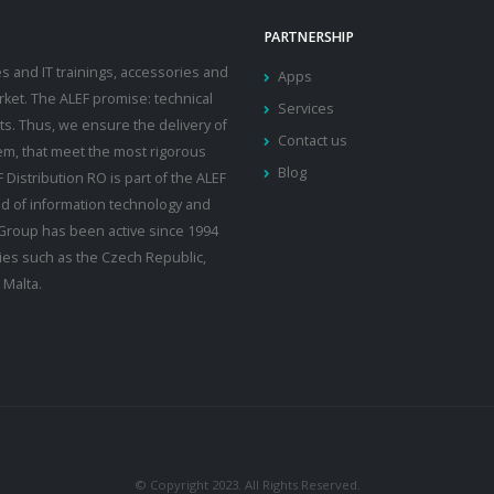
PARTNERSHIP
ces and IT trainings, accessories and
Apps
ket. The ALEF promise: technical
Services
s. Thus, we ensure the delivery of
Contact us
em, that meet the most rigorous
Blog
Distribution RO is part of the ALEF
ld of information technology and
 Group has been active since 1994
tries such as the Czech Republic,
 Malta.