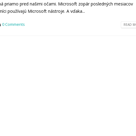
aná priamo pred našimi očami. Microsoft zopár posledných mesiacov
níci používajú Microsoft nástroje. A vďaka...
0 Comments
READ MO
Știrile lunii aprilie 2026
Știrile lunii iulie 2026
April 30, 2026
July 31, 2026
Știrile lunii martie 2026
Știrile lunii iunie 2026
March 31, 2026
June 30, 2026
Microsoft 365 E7 – productivitate,
Știrile lunii mai 2026
securitate și flexibilitate, fără a
May 29, 2026
complica lucrurile
March 30, 2026