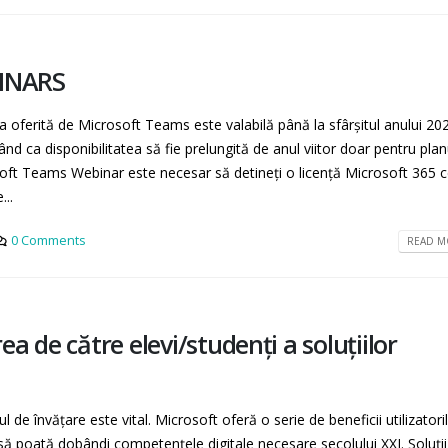
INARS
 oferită de Microsoft Teams este valabilă până la sfârșitul anului 202
nd ca disponibilitatea să fie prelungită de anul viitor doar pentru plan
osoft Teams Webinar este necesar să detineți o licență Microsoft 365 
...
0 Comments
READ MO
rea de către elevi/studenți a soluțiilor
 de învățare este vital. Microsoft oferă o serie de beneficii utilizatori
 să poată dobândi competențele digitale necesare secolului XXI. Soluții