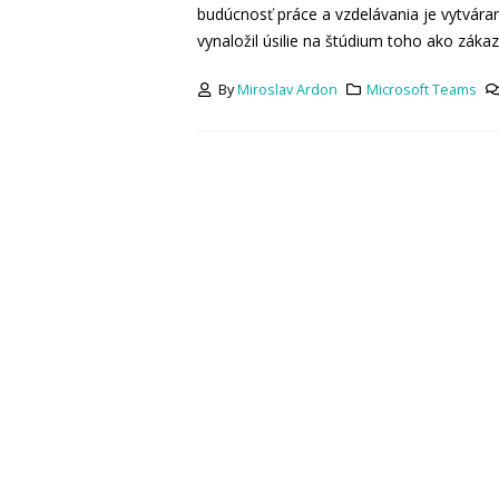
budúcnosť práce a vzdelávania je vytvár
vynaložil úsilie na štúdium toho ako zákaz
By
Miroslav Ardon
Microsoft Teams
Știrile lunii iulie 2026
July 31, 2026
Știrile lunii iunie 2026
June 30, 2026
Știrile lunii mai 2026
May 29, 2026