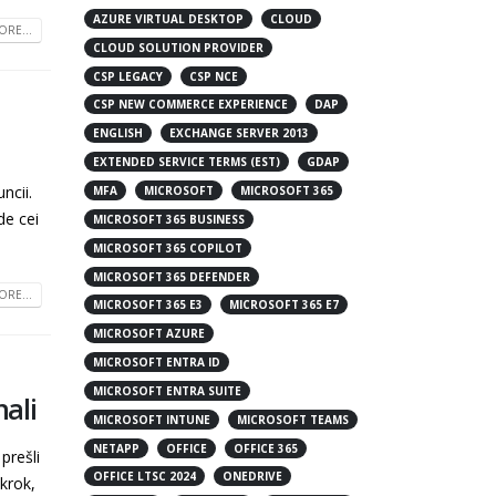
AZURE VIRTUAL DESKTOP
CLOUD
RE...
CLOUD SOLUTION PROVIDER
CSP LEGACY
CSP NCE
CSP NEW COMMERCE EXPERIENCE
DAP
ENGLISH
EXCHANGE SERVER 2013
EXTENDED SERVICE TERMS (EST)
GDAP
ncii.
MFA
MICROSOFT
MICROSOFT 365
de cei
MICROSOFT 365 BUSINESS
MICROSOFT 365 COPILOT
MICROSOFT 365 DEFENDER
RE...
MICROSOFT 365 E3
MICROSOFT 365 E7
MICROSOFT AZURE
MICROSOFT ENTRA ID
MICROSOFT ENTRA SUITE
ali
MICROSOFT INTUNE
MICROSOFT TEAMS
NETAPP
OFFICE
OFFICE 365
prešli
OFFICE LTSC 2024
ONEDRIVE
krok,