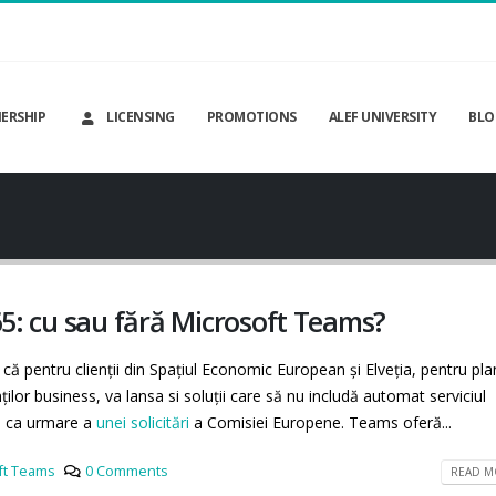
ERSHIP
LICENSING
PROMOTIONS
ALEF UNIVERSITY
BLO
365: cu sau fără Microsoft Teams?
că pentru clienții din Spațiul Economic European și Elveția, pentru pla
ților business, va lansa si soluții care să nu includă automat serviciul
e ca urmare a
unei solicitări
a Comisiei Europene. Teams oferă...
ft Teams
0 Comments
READ MO