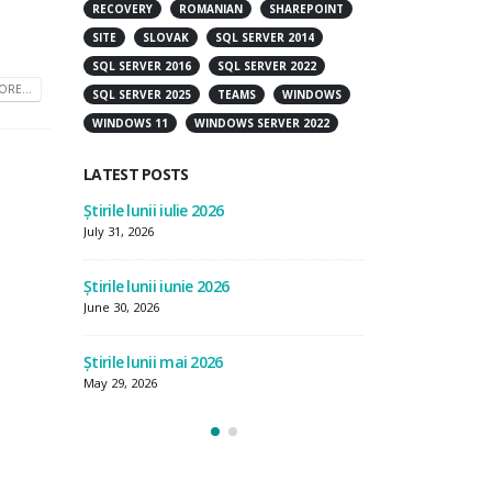
RECOVERY
ROMANIAN
SHAREPOINT
SITE
SLOVAK
SQL SERVER 2014
SQL SERVER 2016
SQL SERVER 2022
RE...
SQL SERVER 2025
TEAMS
WINDOWS
WINDOWS 11
WINDOWS SERVER 2022
LATEST POSTS
Știrile lunii aprilie 2026
Știrile lunii iulie 20
April 30, 2026
July 31, 2026
Știrile lunii martie 2026
Știrile lunii iunie 2
March 31, 2026
June 30, 2026
Microsoft 365 E7 – productivitate,
Știrile lunii mai 20
securitate și flexibilitate, fără a
May 29, 2026
complica lucrurile
March 30, 2026