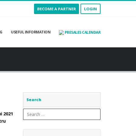
BECOME A PARTNER
LOGIN
G
USEFUL INFORMATION
PRESALES CALENDAR
Search
i 2021
tru