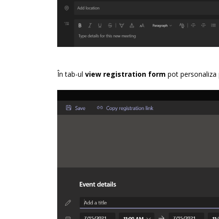
În tab-ul
view registration form
pot personaliza 
Știrile lunii iulie 2026
July 31, 2026
Știrile lunii iunie 2026
June 30, 2026
Știrile lunii mai 2026
May 29, 2026