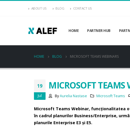
ABOUT US
BLOG
CONTACT US
HOME
PARTNER HUB
PARTN
HOME
BLOG
MICROSOFT TEAMS WEBINARS
MICROSOFT TEAMS 
19
Jul
By
Aurelia Nastase
Microsoft Teams
Microsoft Teams Webinar, funcționalitatea ofe
în cadrul planurilor Business/Enterprise, urmâ
planurile Enterprise E3 și E5.