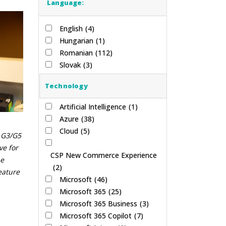
Language:
English
(4)
Hungarian
(1)
Romanian
(112)
Slovak
(3)
Technology
Artificial Intelligence
(1)
Azure
(38)
Cloud
(5)
t G3/G5
ve for
CSP New Commerce Experience
he
(2)
eature
Microsoft
(46)
Microsoft 365
(25)
Microsoft 365 Business
(3)
Microsoft 365 Copilot
(7)