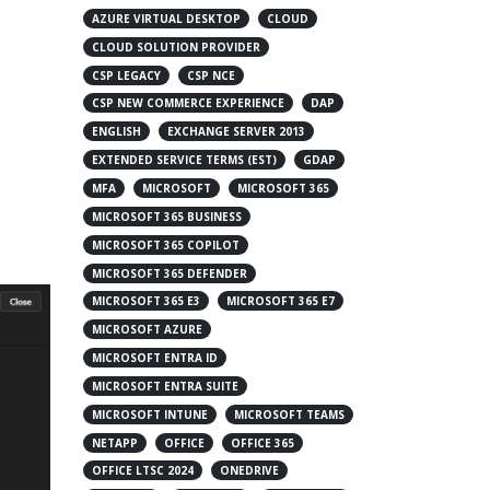
AZURE VIRTUAL DESKTOP
CLOUD
CLOUD SOLUTION PROVIDER
CSP LEGACY
CSP NCE
CSP NEW COMMERCE EXPERIENCE
DAP
ENGLISH
EXCHANGE SERVER 2013
EXTENDED SERVICE TERMS (EST)
GDAP
MFA
MICROSOFT
MICROSOFT 365
MICROSOFT 365 BUSINESS
MICROSOFT 365 COPILOT
MICROSOFT 365 DEFENDER
MICROSOFT 365 E3
MICROSOFT 365 E7
MICROSOFT AZURE
MICROSOFT ENTRA ID
MICROSOFT ENTRA SUITE
MICROSOFT INTUNE
MICROSOFT TEAMS
NETAPP
OFFICE
OFFICE 365
OFFICE LTSC 2024
ONEDRIVE