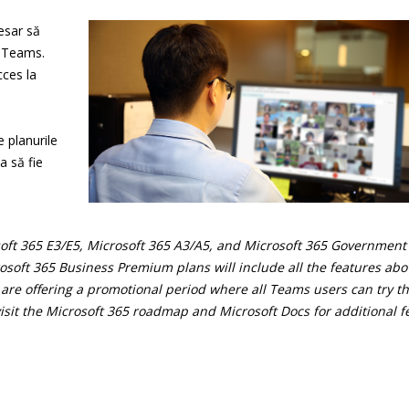
esar să
l Teams.
cces la
e planurile
a să fie
.
osoft 365 E3/E5, Microsoft 365 A3/A5, and Microsoft 365 Governmen
soft 365 Business Premium plans will include all the features abo
 are offering a promotional period where all Teams users can try t
 visit the Microsoft 365 roadmap and Microsoft Docs for additional f