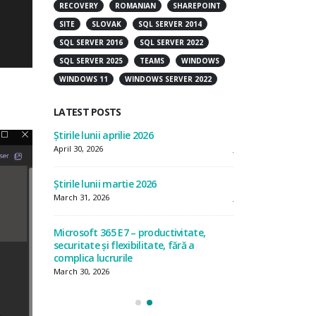
RECOVERY
ROMANIAN
SHAREPOINT
SITE
SLOVAK
SQL SERVER 2014
SQL SERVER 2016
SQL SERVER 2022
SQL SERVER 2025
TEAMS
WINDOWS
WINDOWS 11
WINDOWS SERVER 2022
LATEST POSTS
Știrile lunii aprilie 2026
Știrile lunii iulie 20
April 30, 2026
July 31, 2026
Știrile lunii martie 2026
Știrile lunii iunie 2
March 31, 2026
June 30, 2026
Microsoft 365 E7 – productivitate,
Știrile lunii mai 20
securitate și flexibilitate, fără a
May 29, 2026
complica lucrurile
March 30, 2026