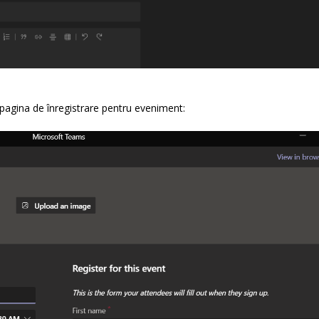
pagina de înregistrare pentru eveniment:
Știrile lunii aprilie 2026
Știrile lunii iulie 2026
April 30, 2026
July 31, 2026
Știrile lunii martie 2026
Știrile lunii iunie 2026
March 31, 2026
June 30, 2026
Microsoft 365 E7 – productivitate,
Știrile lunii mai 2026
securitate și flexibilitate, fără a
May 29, 2026
complica lucrurile
March 30, 2026