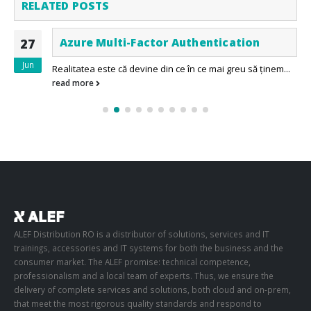
RELATED
POSTS
Azure Multi-Factor Authentication
27
Jun
Realitatea este că devine din ce în ce mai greu să ținem...
read more
ALEF Distribution RO is a distributor of solutions, services and IT
trainings, accessories and IT systems for both the business and the
consumer market. The ALEF promise: technical competence,
professionalism and a local team of experts. Thus, we ensure the
delivery of complete services and solutions, both cloud and on-prem,
that meet the most rigorous quality standards and respond to