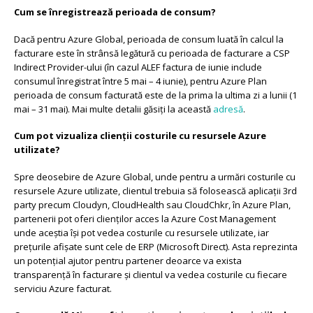
Cum se înregistrează perioada de consum?
Dacă pentru Azure Global, perioada de consum luată în calcul la
facturare este în strânsă legătură cu perioada de facturare a CSP
Indirect Provider-ului (în cazul ALEF factura de iunie include
consumul înregistrat între 5 mai – 4 iunie), pentru Azure Plan
perioada de consum facturată este de la prima la ultima zi a lunii (1
mai – 31 mai). Mai multe detalii găsiți la această
adresă
.
Cum pot vizualiza clienții costurile cu resursele Azure
utilizate?
Spre deosebire de Azure Global, unde pentru a urmări costurile cu
resursele Azure utilizate, clientul trebuia să folosească aplicații 3rd
party precum Cloudyn, CloudHealth sau CloudChkr, în Azure Plan,
partenerii pot oferi clienților acces la Azure Cost Management
unde aceștia își pot vedea costurile cu resursele utilizate, iar
prețurile afișate sunt cele de ERP (Microsoft Direct). Asta reprezinta
un potențial ajutor pentru partener deoarce va exista
transparență în facturare și clientul va vedea costurile cu fiecare
serviciu Azure facturat.