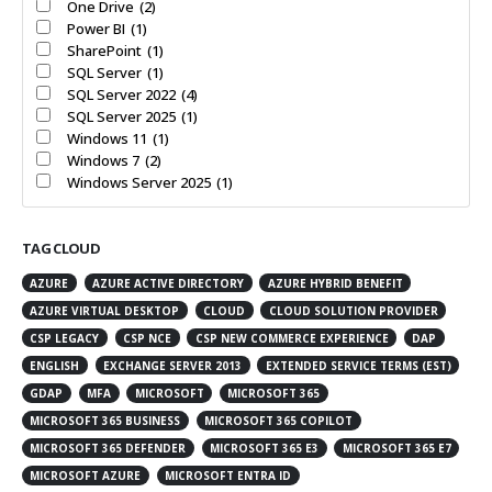
One Drive
(2)
Power BI
(1)
SharePoint
(1)
SQL Server
(1)
SQL Server 2022
(4)
SQL Server 2025
(1)
Windows 11
(1)
Windows 7
(2)
Windows Server 2025
(1)
TAG CLOUD
AZURE
AZURE ACTIVE DIRECTORY
AZURE HYBRID BENEFIT
AZURE VIRTUAL DESKTOP
CLOUD
CLOUD SOLUTION PROVIDER
CSP LEGACY
CSP NCE
CSP NEW COMMERCE EXPERIENCE
DAP
ENGLISH
EXCHANGE SERVER 2013
EXTENDED SERVICE TERMS (EST)
GDAP
MFA
MICROSOFT
MICROSOFT 365
MICROSOFT 365 BUSINESS
MICROSOFT 365 COPILOT
MICROSOFT 365 DEFENDER
MICROSOFT 365 E3
MICROSOFT 365 E7
MICROSOFT AZURE
MICROSOFT ENTRA ID