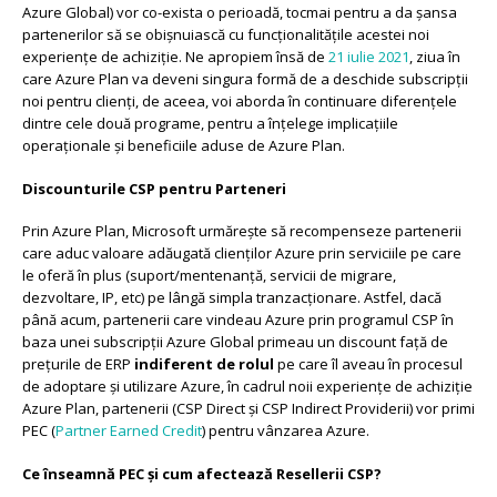
Azure Global) vor co-exista o perioadă, tocmai pentru a da șansa
partenerilor să se obișnuiască cu funcționalitățile acestei noi
experiențe de achiziție. Ne apropiem însă de
21 iulie 2021
, ziua în
care Azure Plan va deveni singura formă de a deschide subscripții
noi pentru clienți, de aceea, voi aborda în continuare diferențele
dintre cele două programe, pentru a înțelege implicațiile
operaționale și beneficiile aduse de Azure Plan.
Discounturile CSP pentru Parteneri
Prin Azure Plan, Microsoft urmărește să recompenseze partenerii
care aduc valoare adăugată clienților Azure prin serviciile pe care
le oferă în plus (suport/mentenanță, servicii de migrare,
dezvoltare, IP, etc) pe lângă simpla tranzacționare. Astfel, dacă
până acum, partenerii care vindeau Azure prin programul CSP în
baza unei subscripții Azure Global primeau un discount față de
prețurile de ERP
indiferent de rolul
pe care îl aveau în procesul
de adoptare și utilizare Azure, în cadrul noii experiențe de achiziție
Azure Plan, partenerii (CSP Direct și CSP Indirect Providerii) vor primi
PEC (
Partner Earned Credit
) pentru vânzarea Azure.
Ce înseamnă PEC și cum afectează Resellerii CSP?