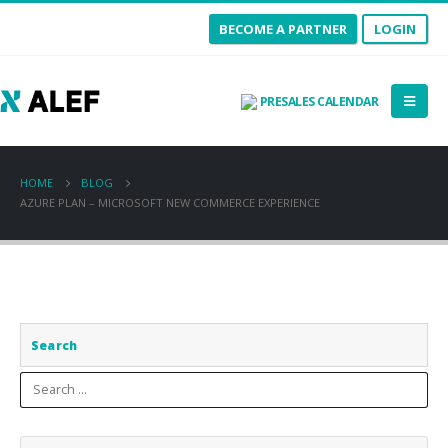
BECOME A PARTNER
LOGIN
PRESALES CALENDAR
HOME
BLOG
AZURE PLAN – MICROSOFT NEW COMMERCE EXPERIENCE
Search