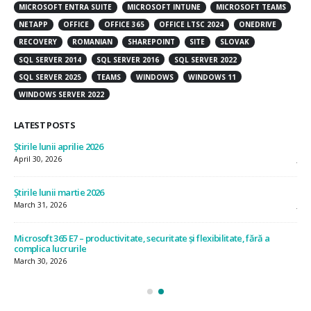
MICROSOFT ENTRA SUITE
MICROSOFT INTUNE
MICROSOFT TEAMS
NETAPP
OFFICE
OFFICE 365
OFFICE LTSC 2024
ONEDRIVE
RECOVERY
ROMANIAN
SHAREPOINT
SITE
SLOVAK
SQL SERVER 2014
SQL SERVER 2016
SQL SERVER 2022
SQL SERVER 2025
TEAMS
WINDOWS
WINDOWS 11
WINDOWS SERVER 2022
LATEST POSTS
Știrile lunii aprilie 2026
Știr
April 30, 2026
July
Știrile lunii martie 2026
Știr
March 31, 2026
Jun
Microsoft 365 E7 – productivitate, securitate și flexibilitate, fără a
Ști
complica lucrurile
May
March 30, 2026