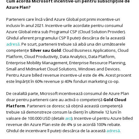
Cum acordă Microsoft incentive-uri pentru subscripțiile de
Azure Plan?
Partenerii care încă vând Azure Global pot primi incentive-uri
inclusiv în anul 2021. Incentive-urile acordate pentru consumul
Azure Global intra sub Programul CSP (Cloud Solution Provider).
Ghidul aferent programului CSP îl puteți descărca de la această
adresă
. Pe scurt, partenerii trebuie să aibă una din următoarele
competențe
Silver sau Gold
: Cloud Business Applications, Cloud
Platform, Cloud Productivity, Data Analytics, Data Platform,
Enterprise Mobility Management, Enterprise Resource Planning,
Small and Midmarket Cloud Solutions, Windows and Devices.
Pentru Azure billed revenue incentive-ul este de 4%. Acest procent
este împărțit în 60% revenue și 40% fonduri marketing co-op.
De cealaltă parte, Microsoft incentivează consumul de Azure Plan
doar pentru partenerii care au activă o competență
Gold Cloud
Platform
. Partenerii ce doresc să obțină această competență
trebuie să demonstreze consum la clienți în ultimele 12 luni în
valoare de 100.000 USD (detalii
aici
). Incentive-ul pentru Azure billed
revenue din Azure Plan este de 4% și se acordă 100% rebate.
Ghidul de incentivare îl puteți descărca de la această
adresă
.