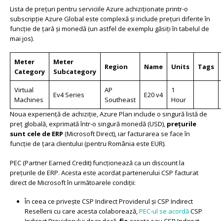
Lista de prețuri pentru serviciile Azure achiziționate printr-o
subscripție Azure Global este complexă și include prețuri diferite în
funcție de țară și monedă (un astfel de exemplu găsiți în tabelul de
mai jos).
Meter
Meter
Region
Name
Units
Tags
Category
Subcategory
Virtual
AP
1
Ev4 Series
E20 v4
Machines
Southeast
Hour
Noua experiență de achiziție, Azure Plan include o singură listă de
preț globală, exprimată într-o singură monedă (USD),
prețurile
sunt cele de ERP
(Microsoft Direct), iar facturarea se face în
funcție de țara clientului (pentru România este EUR).
PEC (Partner Earned Credit) funcționează ca un discount la
prețurile de ERP. Acesta este acordat partenerului CSP facturat
direct de Microsoft în următoarele condiții:
În ceea ce privește CSP Indirect Providerul și CSP Indirect
Resellerii cu care acesta colaborează,
PEC-ul se acordă
CSP