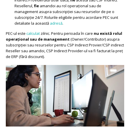
Indirect Providerului doar dacă,
fie
acesta sau CSP Indirect
Resellerul,
fie
amandoi au rol operațional sau de
management asupra subscripției sau resurselor de pe o
subscripție 24/7. Rolurile eligibile pentru acordare PEC sunt
detaliate la această
adresă
.
PEC-ul este
calculat
zilnic. Pentru perioada în care
nu există rolul
operațional sau de management
(Owner/Contributor) asupra
subscripției sau resurselor pentru CSP Indirect Provier/CSP indirect
Reseller sau amandoi, CSP Indirect Provider-ul va fi facturat la preț
de ERP (fără discount).