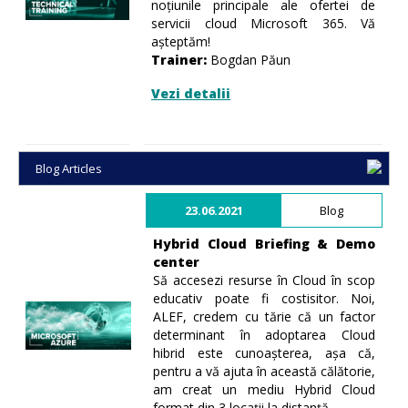
noțiunile principale ale ofertei de
servicii cloud Microsoft 365. Vă
așteptăm!
Trainer:
Bogdan Păun
Vezi detalii
Blog Articles
23.06.2021
Blog
Hybrid Cloud Briefing & Demo
center
Să accesezi resurse în Cloud în scop
educativ poate fi costisitor. Noi,
ALEF, credem cu tărie că un factor
determinant în adoptarea Cloud
hibrid este cunoașterea, așa că,
pentru a vă ajuta în această călătorie,
am creat un mediu Hybrid Cloud
format din 3 locații la distanță.