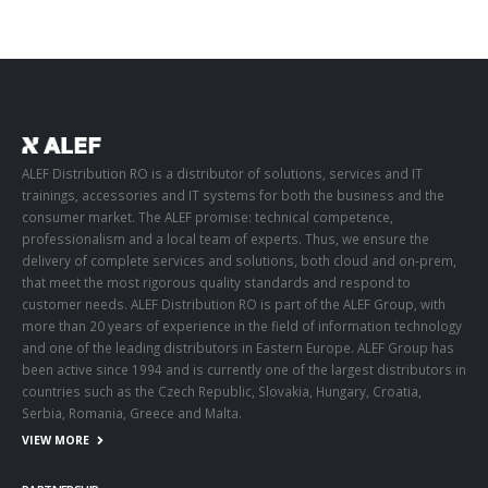
ALEF Distribution RO is a distributor of solutions, services and IT
trainings, accessories and IT systems for both the business and the
consumer market. The ALEF promise: technical competence,
professionalism and a local team of experts. Thus, we ensure the
delivery of complete services and solutions, both cloud and on-prem,
that meet the most rigorous quality standards and respond to
customer needs. ALEF Distribution RO is part of the ALEF Group, with
more than 20 years of experience in the field of information technology
and one of the leading distributors in Eastern Europe. ALEF Group has
been active since 1994 and is currently one of the largest distributors in
countries such as the Czech Republic, Slovakia, Hungary, Croatia,
Serbia, Romania, Greece and Malta.
VIEW MORE