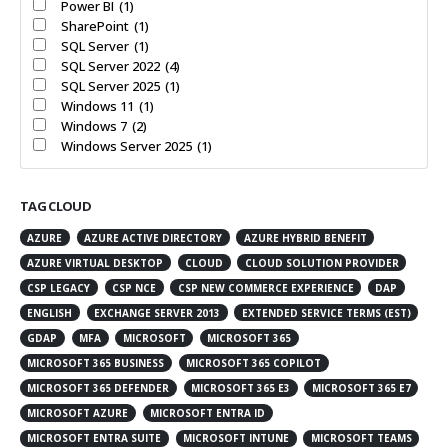
Power BI
(1)
SharePoint
(1)
SQL Server
(1)
SQL Server 2022
(4)
SQL Server 2025
(1)
Windows 11
(1)
Windows 7
(2)
Windows Server 2025
(1)
TAG CLOUD
AZURE
AZURE ACTIVE DIRECTORY
AZURE HYBRID BENEFIT
AZURE VIRTUAL DESKTOP
CLOUD
CLOUD SOLUTION PROVIDER
CSP LEGACY
CSP NCE
CSP NEW COMMERCE EXPERIENCE
DAP
ENGLISH
EXCHANGE SERVER 2013
EXTENDED SERVICE TERMS (EST)
GDAP
MFA
MICROSOFT
MICROSOFT 365
MICROSOFT 365 BUSINESS
MICROSOFT 365 COPILOT
MICROSOFT 365 DEFENDER
MICROSOFT 365 E3
MICROSOFT 365 E7
MICROSOFT AZURE
MICROSOFT ENTRA ID
MICROSOFT ENTRA SUITE
MICROSOFT INTUNE
MICROSOFT TEAMS