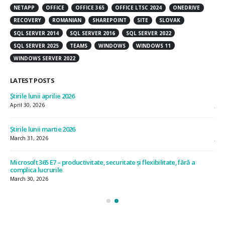
NETAPP
OFFICE
OFFICE 365
OFFICE LTSC 2024
ONEDRIVE
RECOVERY
ROMANIAN
SHAREPOINT
SITE
SLOVAK
SQL SERVER 2014
SQL SERVER 2016
SQL SERVER 2022
SQL SERVER 2025
TEAMS
WINDOWS
WINDOWS 11
WINDOWS SERVER 2022
LATEST POSTS
Știrile lunii aprilie 2026
Știr
April 30, 2026
July
Știrile lunii martie 2026
Știr
March 31, 2026
Jun
Microsoft 365 E7 – productivitate, securitate și flexibilitate, fără a
Ști
complica lucrurile
May
March 30, 2026