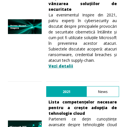
vânzarea soluțiilor de
securitate
La evenimentul Inspire din 2021,
patru experți în cybersecurity au
discutat despre principalele provocări
de securitate cibernetică întâlnite și
cum pot fi utilizate soluțiile Microsoft
în prevenirea acestor atacuri.
Subiectele discutate acoperă: atacuri
ransomware, credential breaches și
atacuri tech supply-chain.
Vezi detalii
2021
News
Lista competențelor necesare
pentru a crește adopția de
tehnologie cloud
Partenerii ce dețin cunoștiințe
avansate despre tehnologiile cloud