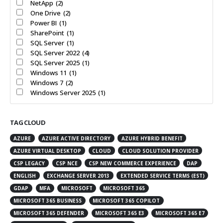
NetApp
(2)
One Drive
(2)
Power BI
(1)
SharePoint
(1)
SQL Server
(1)
SQL Server 2022
(4)
SQL Server 2025
(1)
Windows 11
(1)
Windows 7
(2)
Windows Server 2025
(1)
TAG CLOUD
AZURE
AZURE ACTIVE DIRECTORY
AZURE HYBRID BENEFIT
AZURE VIRTUAL DESKTOP
CLOUD
CLOUD SOLUTION PROVIDER
CSP LEGACY
CSP NCE
CSP NEW COMMERCE EXPERIENCE
DAP
ENGLISH
EXCHANGE SERVER 2013
EXTENDED SERVICE TERMS (EST)
GDAP
MFA
MICROSOFT
MICROSOFT 365
MICROSOFT 365 BUSINESS
MICROSOFT 365 COPILOT
MICROSOFT 365 DEFENDER
MICROSOFT 365 E3
MICROSOFT 365 E7