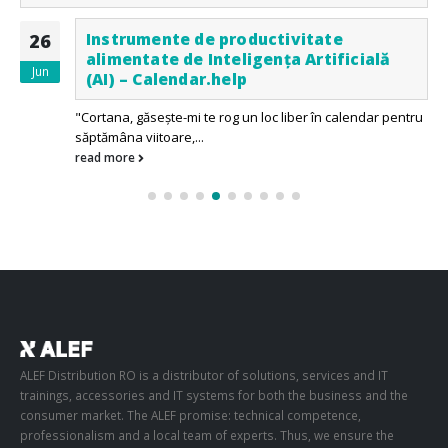
Instrumente de productivitate
26
alimentate de Inteligența Artificială
Jun
(AI) – Calendar.help
"Cortana, găsește-mi te rog un loc liber în calendar pentru
săptămâna viitoare,...
read more
ALEF Distribution RO is a distributor of solutions, services and IT
trainings, accessories and IT systems for both the business and the
consumer market. The ALEF promise: technical competence,
professionalism and a local team of experts. Thus, we ensure the